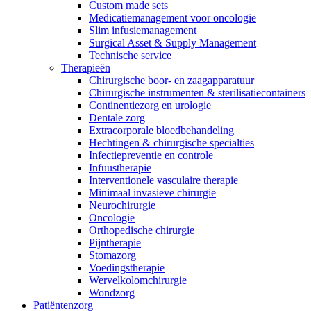
Custom made sets
Medicatiemanagement voor oncologie
Slim infusiemanagement
Surgical Asset & Supply Management
Technische service
Therapieën
Chirurgische boor- en zaagapparatuur
Chirurgische instrumenten & sterilisatiecontainers
Continentiezorg en urologie
Dentale zorg
Extracorporale bloedbehandeling
Hechtingen & chirurgische specialties
Infectiepreventie en controle
Infuustherapie
Interventionele vasculaire therapie
Minimaal invasieve chirurgie
Neurochirurgie
Oncologie
Orthopedische chirurgie
Vind jouw baan
Pijntherapie
Stomazorg
ExpertCare
Ontdek jouw carrièremogelijkheden, bekijk onze vacatures en vin
Voedingstherapie
Wervelkolomchirurgie
Gespecialiseerde verpleegkundige thuiszorg.
Wondzorg
Patiëntenzorg