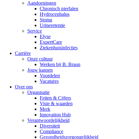
Aandoeningen
Chronisch nierfalen
​​Hydrocephalus
Stoma
Urineretentie
Service
Elyse
ExpertCare
Contact
Ziekenhuisinfecties
Carrière
Heb je een vraag? Neem contact met ons op.
Onze cultuur
Werken bij B. Braun
Jouw kansen
Voordelen
Productassortiment
Vacatures
Over ons
Vind het product dat je zoekt. Bekijk hier het complete product
Organisatie
Feiten & Cijfers
Visie & waarden
Merk
Innovation Hub
Verantwoordelijkheid
Diversiteit
Compliance
Gezondheidszorgongelijkheid​