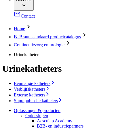
Chirurgische instrumenten & sterilisatiecontainers
Jouw kansen
Compliance
Continentiezorg en urologie
Gezondheidszorgongelijkheid​
Service
Dentale zorg
Sponsoring & donaties
Contact
Extracorporale bloedbehandeling
Duurzaamheid
Hechtingen & chirurgische specialties
Infectiepreventie en controle
Home
Media
Infuustherapie
B. Braun standaard productcatalogus
Interventionele vasculaire therapie
Foto en video
Minimaal invasieve chirurgie
Publicaties
Continentiezorg en urologie
Neurochirurgie
Oncologie
Contact
Urinekatheters
Orthopedische chirurgie
Pijntherapie
Contactformulier
Urinekatheters
Stomazorg
Organisatie
Voedingstherapie
Wervelkolomchirurgie
Verantwoordelijkheid
Eenmalige katheters
Wondzorg
Verblijfskatheters
Oplossingen
Externe katheters
Media
Suprapubische katheters
Therapieën
Oplossingen & producten
Contact
Oplossingen
Aesculap Academy
B2B- en industriepartners