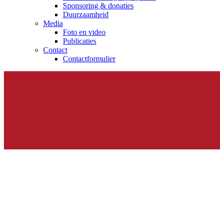
Sponsoring & donaties
Duurzaamheid
Media
Foto en video
Publicaties
Contact
Contactformulier
Elyse