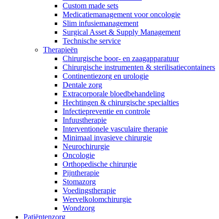
Contact
Custom made sets
Medicatiemanagement voor oncologie
Slim infusiemanagement
Surgical Asset & Supply Management
Technische service
Therapieën
Chirurgische boor- en zaagapparatuur
Chirurgische instrumenten & sterilisatiecontainers
Continentiezorg en urologie
Dentale zorg
Extracorporale bloedbehandeling
Hechtingen & chirurgische specialties
Infectiepreventie en controle
Infuustherapie
Interventionele vasculaire therapie
Productassortiment
Contact
Minimaal invasieve chirurgie
Neurochirurgie
Elyse
Vind het product dat je zoekt. Bekijk hier het complete
Heb je een vraag? Neem contact met ons op.
Oncologie
productassortiment.
Orthopedische chirurgie
Op een fijne plek goede nierzorg krijgen.
Pijntherapie
Stomazorg
Voedingstherapie
Wervelkolomchirurgie
Wondzorg
Patiëntenzorg