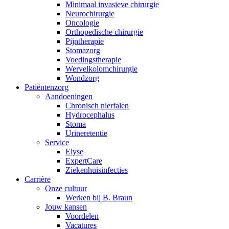
Minimaal invasieve chirurgie
Neurochirurgie
Oncologie
Orthopedische chirurgie
Pijntherapie
Stomazorg
Voedingstherapie
Wervelkolomchirurgie
Wondzorg
Patiëntenzorg
Aandoeningen
Chronisch nierfalen
​​Hydrocephalus
Stoma
Urineretentie
Service
Elyse
ExpertCare
Ziekenhuisinfecties
Carrière
Onze cultuur
Werken bij B. Braun
Jouw kansen
Voordelen
Vacatures