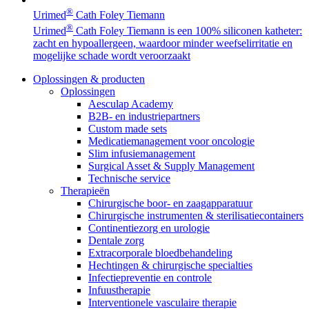
®
Urimed
Cath Foley Tiemann
®
Urimed
Cath Foley Tiemann is een 100% siliconen katheter:
zacht en hypoallergeen, waardoor minder weefselirritatie en
mogelijke schade wordt veroorzaakt
Oplossingen & producten
Oplossingen
Aesculap Academy
B2B- en industriepartners
Custom made sets
Medicatiemanagement voor oncologie
Slim infusiemanagement
Surgical Asset & Supply Management
Technische service
Therapieën
Chirurgische boor- en zaagapparatuur
Chirurgische instrumenten & sterilisatiecontainers
Continentiezorg en urologie
Dentale zorg
Extracorporale bloedbehandeling
Hechtingen & chirurgische specialties
Infectiepreventie en controle
Infuustherapie
Interventionele vasculaire therapie