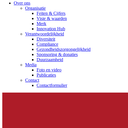
Over ons
Organisatie
Feiten & Cijfers
Visie & waarden
Merk
Innovation Hub
Verantwoordelijkheid
Diversiteit
Compliance
Gezondheidszorgongelijkheid​
Sponsoring & donaties
Duurzaamheid
Media
Foto en video
Publicaties
Contact
Contactformulier