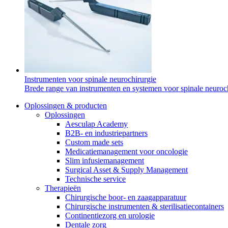
Instrumenten voor spinale neurochirurgie
Brede range van instrumenten en systemen voor spinale neuroc
Oplossingen & producten
Oplossingen
Aesculap Academy
B2B- en industriepartners
Custom made sets
Medicatiemanagement voor oncologie
Slim infusiemanagement
Surgical Asset & Supply Management
Vind jouw baan
Technische service
Therapieën
ExpertCare
Ontdek jouw carrièremogelijkheden, bekijk onze vacatures en vin
Chirurgische boor- en zaagapparatuur
Chirurgische instrumenten & sterilisatiecontainers
Gespecialiseerde verpleegkundige thuiszorg.
Continentiezorg en urologie
Dentale zorg