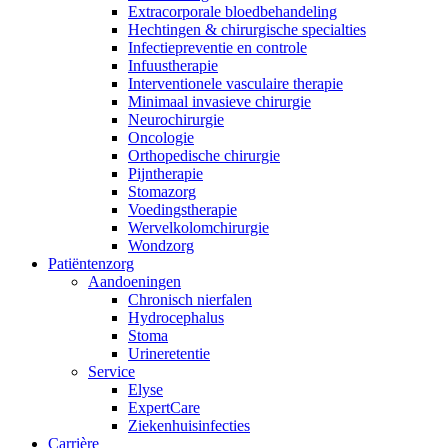
Extracorporale bloedbehandeling
Hechtingen & chirurgische specialties
Infectiepreventie en controle
Infuustherapie
Interventionele vasculaire therapie
Minimaal invasieve chirurgie
Neurochirurgie
Oncologie
Contact
Orthopedische chirurgie
Pijntherapie
Heb je een vraag? Neem contact met ons op.
Stomazorg
Voedingstherapie
Wervelkolomchirurgie
Wondzorg
Productassortiment
Patiëntenzorg
Aandoeningen
Vind het product dat je zoekt. Bekijk hier het complete product
Chronisch nierfalen
​​Hydrocephalus
Stoma
Urineretentie
Service
Elyse
ExpertCare
Ziekenhuisinfecties
Carrière