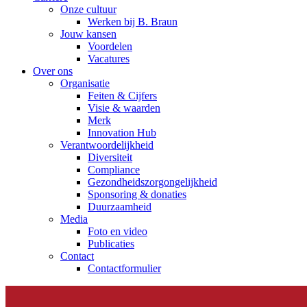
Onze cultuur
Werken bij B. Braun
Jouw kansen
Voordelen
Vacatures
Over ons
Organisatie
Feiten & Cijfers
Visie & waarden
Merk
Innovation Hub
Verantwoordelijkheid
Diversiteit
Compliance
Gezondheidszorgongelijkheid​
Sponsoring & donaties
Duurzaamheid
Media
Foto en video
Publicaties
Contact
Contactformulier
Elyse