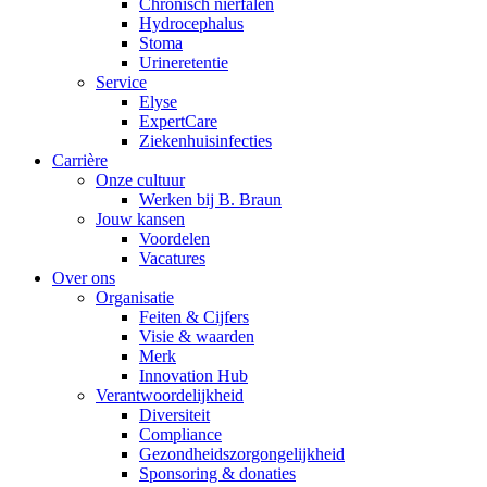
Chronisch nierfalen
​​Hydrocephalus
Stoma
Urineretentie
Service
Elyse
ExpertCare
Ziekenhuisinfecties
Carrière
Onze cultuur
Werken bij B. Braun
Jouw kansen
Voordelen
Vacatures
Over ons
Organisatie
Feiten & Cijfers
Visie & waarden
Merk
Innovation Hub
Verantwoordelijkheid
Diversiteit
Compliance
Gezondheidszorgongelijkheid​
Sponsoring & donaties