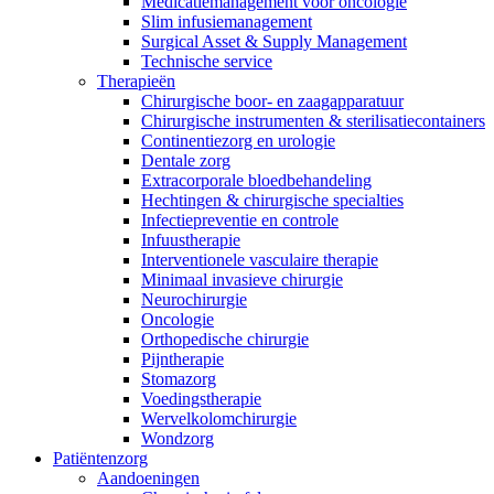
Medicatiemanagement voor oncologie
Slim infusiemanagement
Surgical Asset & Supply Management
Technische service
Therapieën
Chirurgische boor- en zaagapparatuur
Chirurgische instrumenten & sterilisatiecontainers
Continentiezorg en urologie
Dentale zorg
Extracorporale bloedbehandeling
Hechtingen & chirurgische specialties
Infectiepreventie en controle
Infuustherapie
Interventionele vasculaire therapie
Minimaal invasieve chirurgie
Neurochirurgie
Oncologie
Orthopedische chirurgie
Pijntherapie
Stomazorg
Voedingstherapie
Wervelkolomchirurgie
Wondzorg
Patiëntenzorg
Aandoeningen