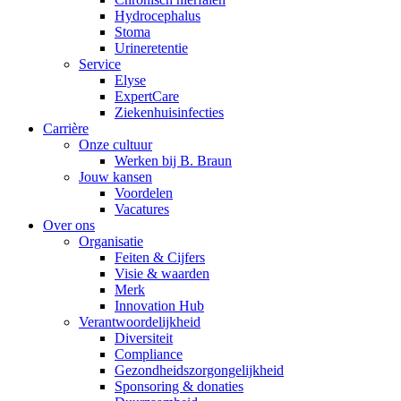
​​Hydrocephalus
Stoma
Urineretentie
Service
Elyse
ExpertCare
Ziekenhuisinfecties
Carrière
Onze cultuur
Werken bij B. Braun
Jouw kansen
Voordelen
Vacatures
Over ons
Organisatie
Feiten & Cijfers
Visie & waarden
Merk
Innovation Hub
Verantwoordelijkheid
Diversiteit
Compliance
Gezondheidszorgongelijkheid​
Sponsoring & donaties