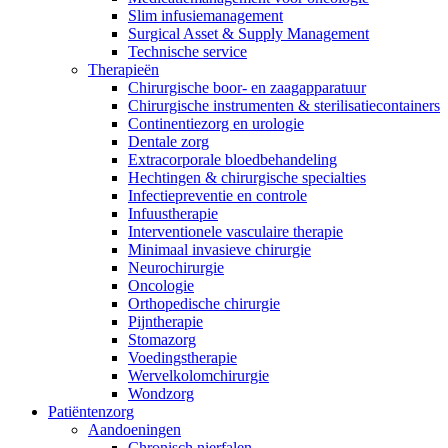
Slim infusiemanagement
Surgical Asset & Supply Management
Technische service
Therapieën
Chirurgische boor- en zaagapparatuur
Chirurgische instrumenten & sterilisatiecontainers
Continentiezorg en urologie
Dentale zorg
Extracorporale bloedbehandeling
Hechtingen & chirurgische specialties
Infectiepreventie en controle
Infuustherapie
Interventionele vasculaire therapie
Minimaal invasieve chirurgie
Neurochirurgie
Oncologie
Orthopedische chirurgie
Pijntherapie
Stomazorg
Voedingstherapie
Wervelkolomchirurgie
Wondzorg
Patiëntenzorg
Aandoeningen
Chronisch nierfalen