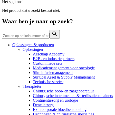
Het spijt ons!
Contact
Het product dat u zoekt bestaat niet.
Waar ben je naar op zoek?
Oplossingen & producten
Oplossingen
Aesculap Academy
B2B- en industriepartners
Custom made sets
Medicatiemanagement voor oncologie
Productassortiment
Contact
Slim infusiemanagement
Surgical Asset & Supply Management
Elyse
Vind het product dat je zoekt. Bekijk hier het complete
Heb je een vraag? Neem contact met ons op.
Technische service
productassortiment.
Therapieën
Op een fijne plek goede nierzorg krijgen.
Chirurgische boor- en zaagapparatuur
Chirurgische instrumenten & sterilisatiecontainers
Continentiezorg en urologie
Dentale zorg
Extracorporale bloedbehandeling
Hechtingen & chirurgische specialties