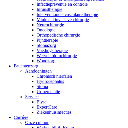
Infectiepreventie en controle
Infuustherapie
Interventionele vasculaire therapie
Minimaal invasieve chirurgie
Neurochirurgie
Oncologie
Orthopedische chirurgie
Pijntherapie
Stomazorg
Voedingstherapie
Wervelkolomchirurgie
Wondzorg
Patiëntenzorg
Aandoeningen
Chronisch nierfalen
​​Hydrocephalus
Stoma
Urineretentie
Service
Elyse
ExpertCare
Ziekenhuisinfecties
Carrière
Onze cultuur
Werken bij B. Braun