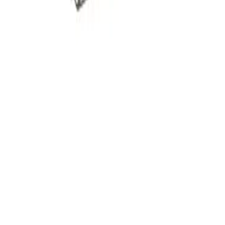
Wandbeugels voor
handhygiëneproducten
Roestvrij stalen beugel met
kleefpad om flacons voor
handhygiëneproducten te
bevestigen
Gemaakt van roestvrij staal
Dubbelzijdige kleefpad voor een comfortabele fixatie
Met mogelijkheid tot korte en lange armhendel
Voor flacon van 500 ml, voor flacon van 1000 ml
Meer lezen
Artikelen