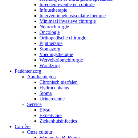
Infectiepreventie en controle
Infuustherapie
Interventionele vasculaire therapie
Minimaal invasieve chirurgie
Neurochirurgie
Oncologie
Orthopedische chirurgie
Pijntherapie
Stomazorg
Voedingstherapie
Wervelkolomchirurgie
Wondzorg
Patiëntenzorg
Aandoeningen
Chronisch nierfalen
​​Hydrocephalus
Stoma
Urineretentie
Service
Elyse
ExpertCare
Ziekenhuisinfecties
Carrière
Onze cultuur
Werken bij B. Braun