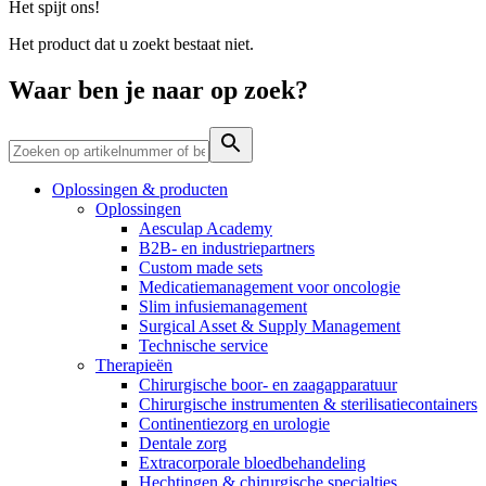
Het spijt ons!
Contact
Het product dat u zoekt bestaat niet.
Waar ben je naar op zoek?
Oplossingen & producten
Oplossingen
Aesculap Academy
B2B- en industriepartners
Custom made sets
Medicatiemanagement voor oncologie
Productassortiment
Contact
Slim infusiemanagement
Surgical Asset & Supply Management
Elyse
Vind het product dat je zoekt. Bekijk hier het complete
Heb je een vraag? Neem contact met ons op.
Technische service
productassortiment.
Therapieën
Op een fijne plek goede nierzorg krijgen.
Chirurgische boor- en zaagapparatuur
Chirurgische instrumenten & sterilisatiecontainers
Continentiezorg en urologie
Dentale zorg
Extracorporale bloedbehandeling
Hechtingen & chirurgische specialties