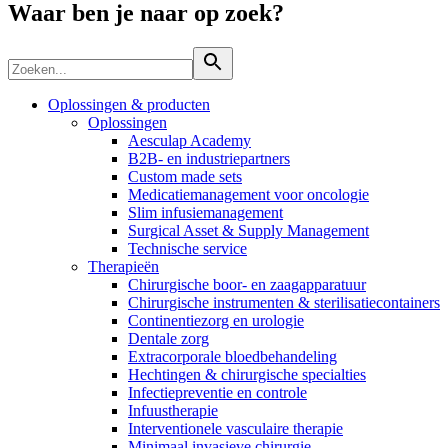
Waar ben je naar op zoek?
Oplossingen & producten
Oplossingen
Aesculap Academy
B2B- en industriepartners
Custom made sets
Medicatiemanagement voor oncologie
Slim infusiemanagement
Surgical Asset & Supply Management
Technische service
Therapieën
Chirurgische boor- en zaagapparatuur
Chirurgische instrumenten & sterilisatiecontainers
Continentiezorg en urologie
Dentale zorg
Vind jouw baan
Extracorporale bloedbehandeling
Hechtingen & chirurgische specialties
ExpertCare
Ontdek jouw carrièremogelijkheden, bekijk onze vacatures en vin
Infectiepreventie en controle
Infuustherapie
Gespecialiseerde verpleegkundige thuiszorg.
Interventionele vasculaire therapie
Minimaal invasieve chirurgie