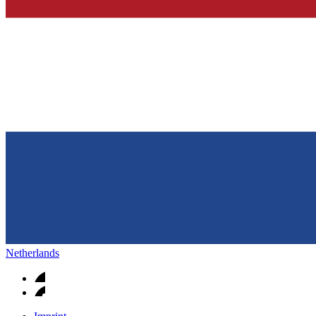
Op een fijne plek goede nierzorg krijgen.
Netherlands