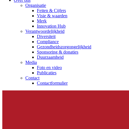
Over ons
Organisatie
Feiten & Cijfers
Visie & waarden
Merk
Innovation Hub
Verantwoordelijkheid
Diversiteit
Compliance
Gezondheidszorgongelijkheid​
Sponsoring & donaties
Duurzaamheid
Media
Foto en video
Publicaties
Contact
Contactformulier
Elyse