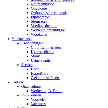
Neurochirurgie
Oncologie
Orthopedische chirurgie
Pijntherapie
Stomazorg
Voedingstherapie
Wervelkolomchirurgie
Contact
Wondzorg
Patiëntenzorg
Aandoeningen
Heb je een vraag? Neem contact met ons op.
Chronisch nierfalen
​​Hydrocephalus
Stoma
Urineretentie
Productassortiment
Service
Elyse
Vind het product dat je zoekt. Bekijk hier het complete product
ExpertCare
Ziekenhuisinfecties
Carrière
Onze cultuur
Werken bij B. Braun
Jouw kansen
Voordelen
Vacatures