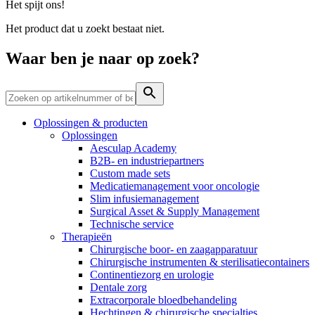
Het spijt ons!
Contact
Het product dat u zoekt bestaat niet.
Waar ben je naar op zoek?
Oplossingen & producten
Oplossingen
Aesculap Academy
B2B- en industriepartners
Custom made sets
Medicatiemanagement voor oncologie
Productassortiment
Contact
Slim infusiemanagement
Surgical Asset & Supply Management
Elyse
Vind het product dat je zoekt. Bekijk hier het complete
Heb je een vraag? Neem contact met ons op.
Technische service
productassortiment.
Therapieën
Op een fijne plek goede nierzorg krijgen.
Chirurgische boor- en zaagapparatuur
Chirurgische instrumenten & sterilisatiecontainers
Continentiezorg en urologie
Dentale zorg
Extracorporale bloedbehandeling
Hechtingen & chirurgische specialties