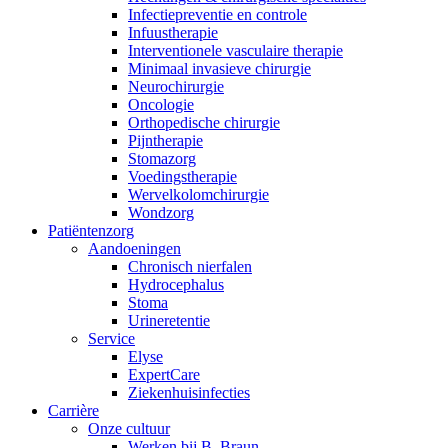
Infectiepreventie en controle
Infuustherapie
Interventionele vasculaire therapie
Minimaal invasieve chirurgie
Neurochirurgie
Oncologie
Orthopedische chirurgie
Pijntherapie
Stomazorg
Voedingstherapie
Wervelkolomchirurgie
Wondzorg
Patiëntenzorg
Aandoeningen
Chronisch nierfalen
​​Hydrocephalus
Stoma
Urineretentie
Service
Elyse
ExpertCare
Ziekenhuisinfecties
Carrière
Onze cultuur
Werken bij B. Braun