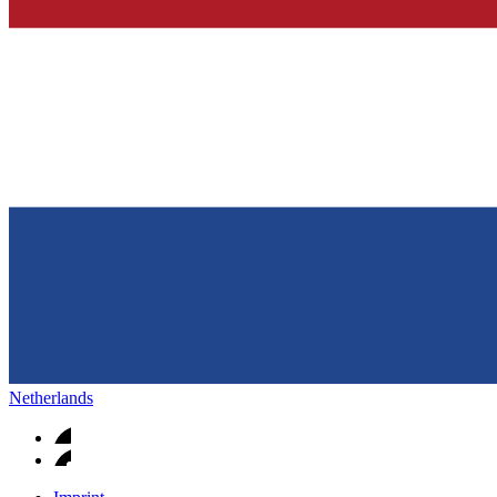
Op een fijne plek goede nierzorg krijgen.
Netherlands