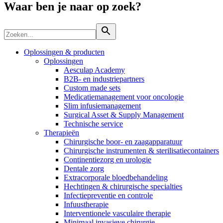
Waar ben je naar op zoek?
Oplossingen & producten
Oplossingen
Aesculap Academy
B2B- en industriepartners
Custom made sets
Medicatiemanagement voor oncologie
Slim infusiemanagement
Surgical Asset & Supply Management
Technische service
Therapieën
Chirurgische boor- en zaagapparatuur
Chirurgische instrumenten & sterilisatiecontainers
Continentiezorg en urologie
Dentale zorg
Vind jouw baan
Extracorporale bloedbehandeling
Hechtingen & chirurgische specialties
ExpertCare
Ontdek jouw carrièremogelijkheden, bekijk onze vacatures en vin
Infectiepreventie en controle
Infuustherapie
Gespecialiseerde verpleegkundige thuiszorg.
Interventionele vasculaire therapie
Minimaal invasieve chirurgie