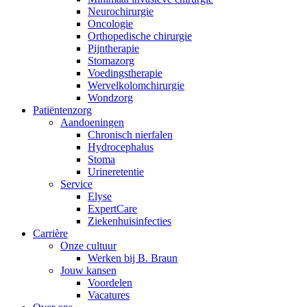
Neurochirurgie
Oncologie
Orthopedische chirurgie
Pijntherapie
Stomazorg
Voedingstherapie
Wervelkolomchirurgie
Contact
Wondzorg
Patiëntenzorg
Aandoeningen
Heb je een vraag? Neem contact met ons op.
Chronisch nierfalen
​​Hydrocephalus
Stoma
Urineretentie
Productassortiment
Service
Elyse
Vind het product dat je zoekt. Bekijk hier het complete product
ExpertCare
Ziekenhuisinfecties
Carrière
Onze cultuur
Werken bij B. Braun
Jouw kansen
Voordelen
Vacatures