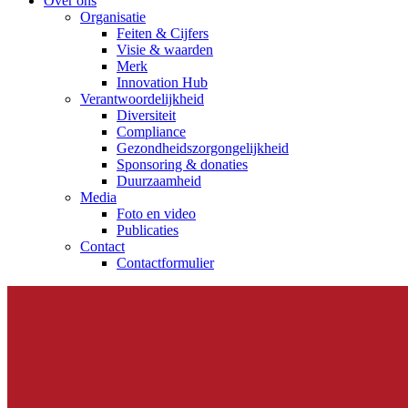
Over ons
Organisatie
Feiten & Cijfers
Visie & waarden
Merk
Innovation Hub
Verantwoordelijkheid
Diversiteit
Compliance
Gezondheidszorgongelijkheid​
Sponsoring & donaties
Duurzaamheid
Media
Foto en video
Publicaties
Contact
Contactformulier
Elyse