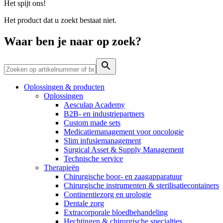
Het spijt ons!
Contact
Het product dat u zoekt bestaat niet.
Waar ben je naar op zoek?
Oplossingen & producten
Oplossingen
Aesculap Academy
B2B- en industriepartners
Custom made sets
Medicatiemanagement voor oncologie
Productassortiment
Contact
Slim infusiemanagement
Surgical Asset & Supply Management
Elyse
Vind het product dat je zoekt. Bekijk hier het complete
Heb je een vraag? Neem contact met ons op.
Technische service
productassortiment.
Therapieën
Op een fijne plek goede nierzorg krijgen.
Chirurgische boor- en zaagapparatuur
Chirurgische instrumenten & sterilisatiecontainers
Continentiezorg en urologie
Dentale zorg
Extracorporale bloedbehandeling
Hechtingen & chirurgische specialties