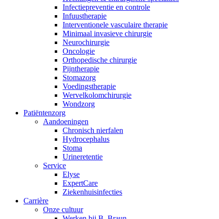
Infectiepreventie en controle
Infuustherapie
Interventionele vasculaire therapie
Minimaal invasieve chirurgie
Neurochirurgie
Oncologie
Orthopedische chirurgie
Pijntherapie
Stomazorg
Voedingstherapie
Wervelkolomchirurgie
Wondzorg
Patiëntenzorg
Aandoeningen
Chronisch nierfalen
​​Hydrocephalus
Stoma
Urineretentie
Service
Elyse
ExpertCare
Ziekenhuisinfecties
Carrière
Onze cultuur
Werken bij B. Braun