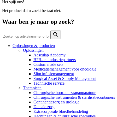
Het spijt ons!
Contact
Het product dat u zoekt bestaat niet.
Waar ben je naar op zoek?
Oplossingen & producten
Oplossingen
Aesculap Academy
B2B- en industriepartners
Custom made sets
Medicatiemanagement voor oncologie
Productassortiment
Contact
Slim infusiemanagement
Surgical Asset & Supply Management
Elyse
Vind het product dat je zoekt. Bekijk hier het complete
Heb je een vraag? Neem contact met ons op.
Technische service
productassortiment.
Therapieën
Op een fijne plek goede nierzorg krijgen.
Chirurgische boor- en zaagapparatuur
Chirurgische instrumenten & sterilisatiecontainers
Continentiezorg en urologie
Dentale zorg
Extracorporale bloedbehandeling
Hechtingen & chirurgische specialties