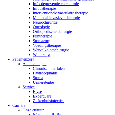
Infectiepreventie en controle
Infuustherapie
Interventionele vasculaire therapie
Minimaal invasieve chirurgie
Neurochirurgie
Oncologie
Orthopedische chirurgie
Pijntherapie
Stomazorg
Voedingstherapie
Wervelkolomchirurgie
Wondzorg
Patiëntenzorg
Aandoeningen
Chronisch nierfalen
​​Hydrocephalus
Stoma
Urineretentie
Service
Elyse
ExpertCare
Ziekenhuisinfecties
Carrière
Onze cultuur
Werken bij B. Braun