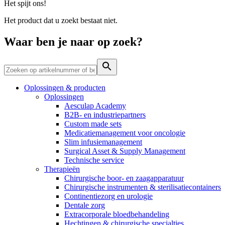
Het spijt ons!
Contact
Het product dat u zoekt bestaat niet.
Waar ben je naar op zoek?
Oplossingen & producten
Oplossingen
Aesculap Academy
B2B- en industriepartners
Custom made sets
Medicatiemanagement voor oncologie
Productassortiment
Contact
Slim infusiemanagement
Surgical Asset & Supply Management
Elyse
Vind het product dat je zoekt. Bekijk hier het complete
Heb je een vraag? Neem contact met ons op.
Technische service
productassortiment.
Therapieën
Op een fijne plek goede nierzorg krijgen.
Chirurgische boor- en zaagapparatuur
Chirurgische instrumenten & sterilisatiecontainers
Continentiezorg en urologie
Dentale zorg
Extracorporale bloedbehandeling
Hechtingen & chirurgische specialties