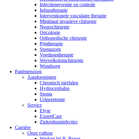
Infectiepreventie en controle
Infuustherapie
Interventionele vasculaire therapie
Minimaal invasieve chirurgie
Neurochirurgie
Oncologie
Orthopedische chirurgie
Pijntherapie
Stomazorg
Voedingstherapie
Wervelkolomchirurgie
Wondzorg
Patiëntenzorg
Aandoeningen
Chronisch nierfalen
​​Hydrocephalus
Stoma
Urineretentie
Service
Elyse
ExpertCare
Ziekenhuisinfecties
Carrière
Onze cultuur
Werken bij B. Braun