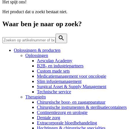
Het spijt ons!
Contact
Het product dat u zoekt bestaat niet.
Waar ben je naar op zoek?
Oplossingen & producten
Oplossingen
Aesculap Academy
B2B- en industriepartners
Custom made sets
Medicatiemanagement voor oncologie
Productassortiment
Contact
Slim infusiemanagement
Surgical Asset & Supply Management
Elyse
Vind het product dat je zoekt. Bekijk hier het complete
Heb je een vraag? Neem contact met ons op.
Technische service
productassortiment.
Therapieën
Op een fijne plek goede nierzorg krijgen.
Chirurgische boor- en zaagapparatuur
Chirurgische instrumenten & sterilisatiecontainers
Continentiezorg en urologie
Dentale zorg
Extracorporale bloedbehandeling
Hechtingen & chirurgische specialties