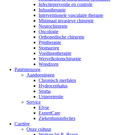
Infectiepreventie en controle
Infuustherapie
Interventionele vasculaire therapie
Minimaal invasieve chirurgie
Neurochirurgie
Oncologie
Orthopedische chirurgie
Pijntherapie
Stomazorg
Voedingstherapie
Wervelkolomchirurgie
Wondzorg
Patiëntenzorg
Aandoeningen
Chronisch nierfalen
​​Hydrocephalus
Stoma
Urineretentie
Service
Elyse
ExpertCare
Ziekenhuisinfecties
Carrière
Onze cultuur
Werken bij B. Braun