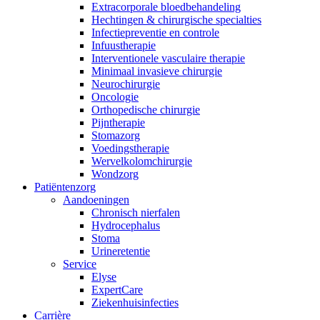
Extracorporale bloedbehandeling
Hechtingen & chirurgische specialties
Infectiepreventie en controle
Infuustherapie
Interventionele vasculaire therapie
Minimaal invasieve chirurgie
Neurochirurgie
Oncologie
Contact
Orthopedische chirurgie
Pijntherapie
Heb je een vraag? Neem contact met ons op.
Stomazorg
Voedingstherapie
Wervelkolomchirurgie
Wondzorg
Productassortiment
Patiëntenzorg
Aandoeningen
Vind het product dat je zoekt. Bekijk hier het complete product
Chronisch nierfalen
​​Hydrocephalus
Stoma
Urineretentie
Service
Elyse
ExpertCare
Ziekenhuisinfecties
Carrière