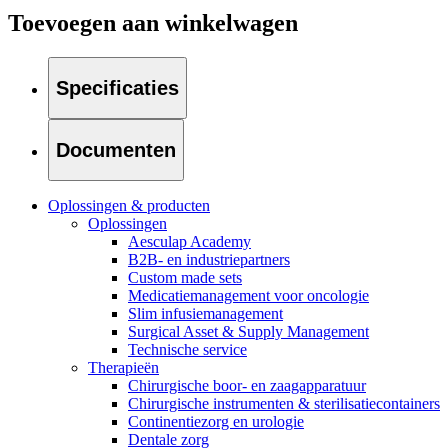
Toevoegen aan winkelwagen
Specificaties
Documenten
Oplossingen & producten
Oplossingen
Aesculap Academy
B2B- en industriepartners
Custom made sets
Medicatiemanagement voor oncologie
Slim infusiemanagement
Surgical Asset & Supply Management
Vind jouw baan
Technische service
Therapieën
ExpertCare
Ontdek jouw carrièremogelijkheden, bekijk onze vacatures en vin
Chirurgische boor- en zaagapparatuur
Chirurgische instrumenten & sterilisatiecontainers
Gespecialiseerde verpleegkundige thuiszorg.
Continentiezorg en urologie
Dentale zorg