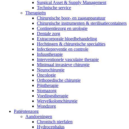
Surgical Asset & Supply Management
Technische service
Therapieën
Chirurgische boor- en zaagapparatuur
Chirurgische instrumenten & sterilisatiecontainers
Continentiezorg en urologie
Dentale zorg
Extracorporale bloedbehandeling
Hechtingen & chirurgische specialties
Infectiepreventie en controle
Infuustherapie
Interventionele vasculaire therapie
Minimaal invasieve chirurgie
Neurochirurgie
Oncologie
Orthopedische chirurgie
Pijntherapie
Stomazorg
Voedingstherapie
Wervelkolomchirurgie
Wondzorg
Patiëntenzorg
Aandoeningen
Chronisch nierfalen
​​Hydrocephalus