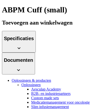
Contact
ABPM Cuff (small)
Toevoegen aan winkelwagen
Specificaties
Documenten
Productassortiment
Contact
Elyse
Vind het product dat je zoekt. Bekijk hier het complete
Heb je een vraag? Neem contact met ons op.
productassortiment.
Oplossingen & producten
Op een fijne plek goede nierzorg krijgen.
Oplossingen
Aesculap Academy
B2B- en industriepartners
Custom made sets
Medicatiemanagement voor oncologie
Slim infusiemanagement