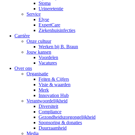
Stoma
Urineretentie
Service
Elyse
ExpertCare
Ziekenhuisinfecties
Carrière
Onze cultuur
Werken bij B. Braun
Jouw kansen
Voordelen
Vacatures
Over ons
Organisatie
Feiten & Cijfers
Visie & waarden
Merk
Innovation Hub
Verantwoordelijkheid
Diversiteit
Compliance
Gezondheidszorgongelijkheid​
Sponsoring & donaties
Duurzaamheid
Media