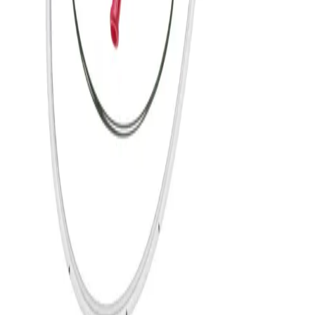
4450012
CYSTOFIX EXCH/5 INT BAL
W GUIDE CH12
Toevoegen aan winkelwagen
Specificaties