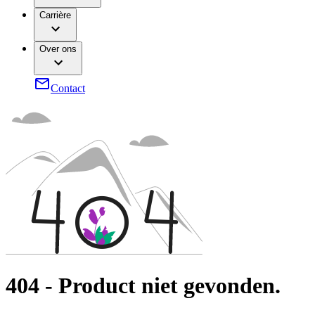
Vacatures
Therapieën
Elyse
Carrière
Onze cultuur
Verantwoordelijkheid
ExpertCare
Chirurgische boor- en zaagapparatuur
Aandoeningen
Diversiteit
Over ons
Chirurgische instrumenten & sterilisatiecontainers
Jouw kansen
Compliance
Continentiezorg en urologie
Gezondheidszorgongelijkheid​
Service
Dentale zorg
Sponsoring & donaties
Contact
Extracorporale bloedbehandeling
Duurzaamheid
Hechtingen & chirurgische specialties
Infectiepreventie en controle
Media
Infuustherapie
Interventionele vasculaire therapie
Foto en video
Minimaal invasieve chirurgie
Publicaties
Neurochirurgie
Oncologie
Contact
Orthopedische chirurgie
Pijntherapie
Contactformulier
Stomazorg
Organisatie
Voedingstherapie
Wervelkolomchirurgie
Verantwoordelijkheid
Wondzorg
Vind jouw baan
Oplossingen
ExpertCare
Ontdek jouw carrièremogelijkheden, bekijk onze vacatures en
404
-
Product niet gevonden.
Media
vind een functie die bij je past!
Gespecialiseerde verpleegkundige thuiszorg.
Therapieën