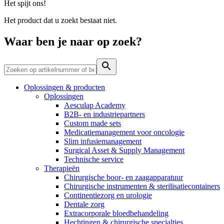
Het spijt ons!
Contact
Het product dat u zoekt bestaat niet.
Waar ben je naar op zoek?
Oplossingen & producten
Oplossingen
Aesculap Academy
B2B- en industriepartners
Custom made sets
Medicatiemanagement voor oncologie
Productassortiment
Contact
Slim infusiemanagement
Surgical Asset & Supply Management
Elyse
Vind het product dat je zoekt. Bekijk hier het complete
Heb je een vraag? Neem contact met ons op.
Technische service
productassortiment.
Therapieën
Op een fijne plek goede nierzorg krijgen.
Chirurgische boor- en zaagapparatuur
Chirurgische instrumenten & sterilisatiecontainers
Continentiezorg en urologie
Dentale zorg
Extracorporale bloedbehandeling
Hechtingen & chirurgische specialties