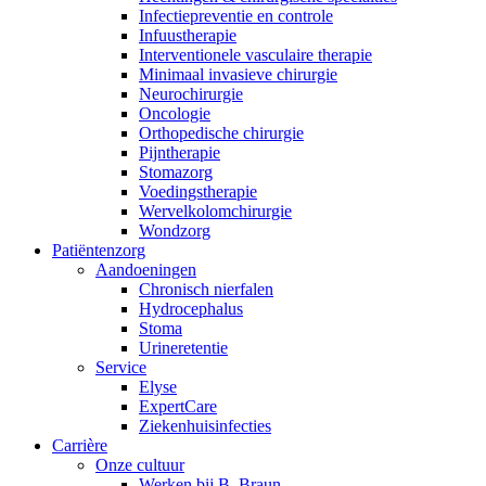
Infectiepreventie en controle
Infuustherapie
Interventionele vasculaire therapie
Minimaal invasieve chirurgie
Neurochirurgie
Oncologie
Orthopedische chirurgie
Pijntherapie
Stomazorg
Voedingstherapie
Wervelkolomchirurgie
Wondzorg
Patiëntenzorg
Aandoeningen
Chronisch nierfalen
​​Hydrocephalus
Stoma
Urineretentie
Service
Elyse
ExpertCare
Ziekenhuisinfecties
Carrière
Onze cultuur
Werken bij B. Braun