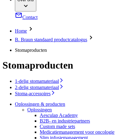
Chirurgische instrumenten & sterilisatiecontainers
Jouw kansen
Compliance
Continentiezorg en urologie
Gezondheidszorgongelijkheid​
Service
Dentale zorg
Sponsoring & donaties
Contact
Extracorporale bloedbehandeling
Duurzaamheid
Hechtingen & chirurgische specialties
Infectiepreventie en controle
Home
Media
Infuustherapie
B. Braun standaard productcatalogus
Interventionele vasculaire therapie
Foto en video
Minimaal invasieve chirurgie
Publicaties
Stomaproducten
Neurochirurgie
Oncologie
Contact
Orthopedische chirurgie
Stomaproducten
Pijntherapie
Contactformulier
Stomazorg
Organisatie
Voedingstherapie
1-delig stomamateriaal
Wervelkolomchirurgie
2-delig stomamateriaal
Verantwoordelijkheid
Wondzorg
Stoma-accessoires
Oplossingen
Oplossingen & producten
Media
Oplossingen
Therapieën
Aesculap Academy
Contact
B2B- en industriepartners
Custom made sets
Medicatiemanagement voor oncologie
Slim infusiemanagement