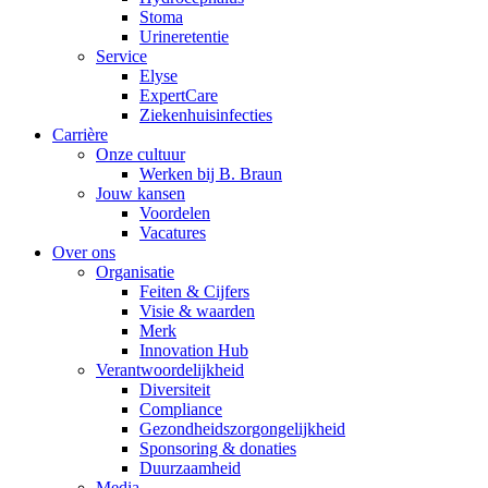
Stoma
Urineretentie
Service
Elyse
ExpertCare
Ziekenhuisinfecties
Carrière
Contact
Onze cultuur
Werken bij B. Braun
Jouw kansen
Heb je een vraag? Neem contact met ons op.
Voordelen
Vacatures
Over ons
Organisatie
Productassortiment
Feiten & Cijfers
Visie & waarden
Vind het product dat je zoekt. Bekijk hier het complete product
Merk
Innovation Hub
Verantwoordelijkheid
Diversiteit
Compliance
Gezondheidszorgongelijkheid​
Sponsoring & donaties
Duurzaamheid
Media