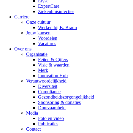
Elyse
ExpertCare
Ziekenhuisinfecties
Carrière
Onze cultuur
Werken bij B. Braun
Jouw kansen
Voordelen
Vacatures
Over ons
Organisatie
Feiten & Cijfers
Visie & waarden
Merk
Innovation Hub
Verantwoordelijkheid
Diversiteit
Compliance
Gezondheidszorgongelijkheid​
Sponsoring & donaties
Duurzaamheid
Media
Foto en video
Publicaties
Contact