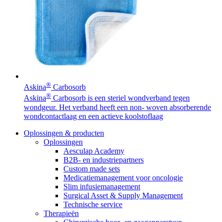
Contact
®
Askina
Carbosorb
®
Askina
Carbosorb is een steriel wondverband tegen
wondgeur. Het verband heeft een non- woven absorberende
wondcontactlaag en een actieve koolstoflaag
Productassortiment
Oplossingen & producten
Contact
Oplossingen
Elyse
Vind het product dat je zoekt. Bekijk hier het complete
Aesculap Academy
Heb je een vraag? Neem contact met ons op.
productassortiment.
B2B- en industriepartners
Op een fijne plek goede nierzorg krijgen.
Custom made sets
Medicatiemanagement voor oncologie
Slim infusiemanagement
Surgical Asset & Supply Management
Technische service
Therapieën