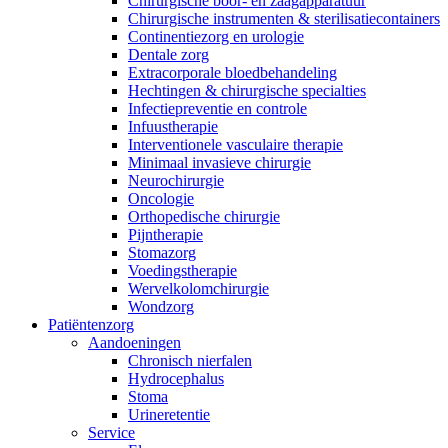
Chirurgische boor- en zaagapparatuur
Chirurgische instrumenten & sterilisatiecontainers
Continentiezorg en urologie
Dentale zorg
Extracorporale bloedbehandeling
Hechtingen & chirurgische specialties
Infectiepreventie en controle
Infuustherapie
Interventionele vasculaire therapie
Minimaal invasieve chirurgie
Neurochirurgie
Oncologie
Orthopedische chirurgie
Pijntherapie
Stomazorg
Voedingstherapie
Wervelkolomchirurgie
Wondzorg
Patiëntenzorg
Aandoeningen
Chronisch nierfalen
​​Hydrocephalus
Stoma
Urineretentie
Service