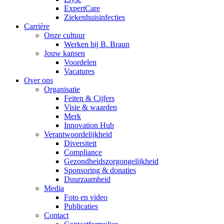
ExpertCare
Ziekenhuisinfecties
Carrière
Onze cultuur
Werken bij B. Braun
Jouw kansen
Voordelen
Vacatures
Over ons
Organisatie
Feiten & Cijfers
Visie & waarden
Merk
Innovation Hub
Verantwoordelijkheid
Diversiteit
Compliance
Gezondheidszorgongelijkheid​
Sponsoring & donaties
Duurzaamheid
Media
Foto en video
Publicaties
Contact