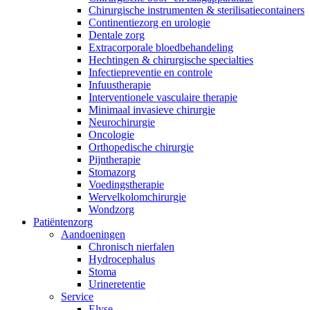
Chirurgische instrumenten & sterilisatiecontainers
Continentiezorg en urologie
Dentale zorg
Extracorporale bloedbehandeling
Hechtingen & chirurgische specialties
Infectiepreventie en controle
Infuustherapie
Interventionele vasculaire therapie
Minimaal invasieve chirurgie
Neurochirurgie
Oncologie
Orthopedische chirurgie
Pijntherapie
Stomazorg
Voedingstherapie
Wervelkolomchirurgie
Wondzorg
Patiëntenzorg
Aandoeningen
Chronisch nierfalen
​​Hydrocephalus
Stoma
Urineretentie
Service
Elyse