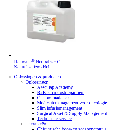
Contact
®
Helimatic
Neutralizer C
Neutralisatiemiddel
Oplossingen & producten
Productassortiment
Contact
Oplossingen
Elyse
Aesculap Academy
Vind het product dat je zoekt. Bekijk hier het complete
Heb je een vraag? Neem contact met ons op.
B2B- en industriepartners
productassortiment.
Custom made sets
Op een fijne plek goede nierzorg krijgen.
Medicatiemanagement voor oncologie
Slim infusiemanagement
Surgical Asset & Supply Management
Technische service
Therapieën
Chirurgische boor- en zaagapparatuur