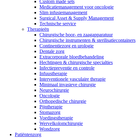
Custom made sets
Medicatiemanagement voor oncologie
Slim infusiemanagement
Surgical Asset & Supply Management
Technische service
Therapieën
Chirurgische boor- en zaagapparatuur
Chirurgische instrumenten & sterilisatiecontainers
Continentiezorg en urologie
Dentale zorg
Extracorporale bloedbehandeling
Hechtingen & chirurgische specialties
Infectiepreventie en controle
Infuustherapie
Interventionele vasculaire therapie
Minimaal invasieve chirurgie
Neurochirurgie
Oncologie
Orthopedische chirurgie
Pijntherapie
Stomazorg
Voedingstherapie
Wervelkolomchirurgie
Wondzorg
Elyse
Patiëntenzorg