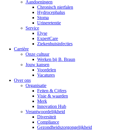
Aandoeningen
Chronisch nierfalen
Op een fijne plek goede nierzorg krijgen.
​​Hydrocephalus
Stoma
Urineretentie
Service
Elyse
ExpertCare
Ziekenhuisinfecties
Carrière
Onze cultuur
Werken bij B. Braun
Jouw kansen
Voordelen
Vacatures
Over ons
Organisatie
Feiten & Cijfers
Visie & waarden
Merk
Innovation Hub
Verantwoordelijkheid
Diversiteit
Compliance
Gezondheidszorgongelijkheid​