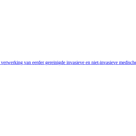
verwerking van eerder gereinigde invasieve en niet-invasieve medisc
d een functie die bij je past!