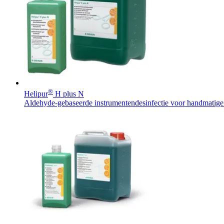
®
Helipur
H plus N
Aldehyde-gebaseerde instrumentendesinfectie voor handmatige 
Vind jouw baan
ExpertCare
Ontdek jouw carrièremogelijkheden, bekijk onze vacatures en vin
Gespecialiseerde verpleegkundige thuiszorg.