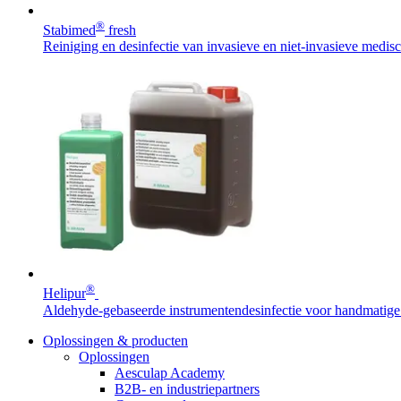
®
Stabimed
fresh
Reiniging en desinfectie van invasieve en niet-invasieve medi
Contact
Heb je een vraag? Neem contact met ons op.
Productassortiment
Vind het product dat je zoekt. Bekijk hier het complete product
®
Helipur
Aldehyde-gebaseerde instrumentendesinfectie voor handmatige 
Oplossingen & producten
Oplossingen
Aesculap Academy
B2B- en industriepartners