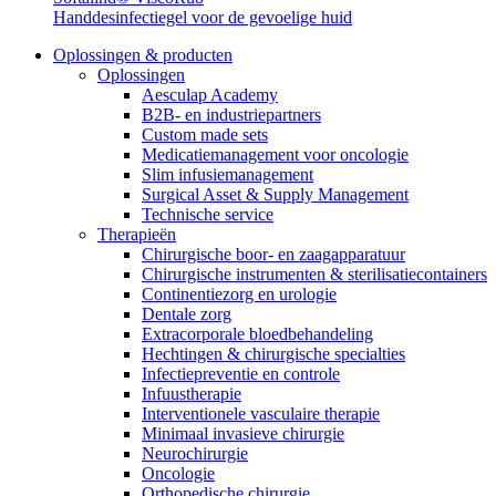
Handdesinfectiegel voor de gevoelige huid
Oplossingen & producten
Oplossingen
Aesculap Academy
B2B- en industriepartners
Custom made sets
Medicatiemanagement voor oncologie
Contact
Slim infusiemanagement
Surgical Asset & Supply Management
Heb je een vraag? Neem contact met ons op.
Technische service
Therapieën
Chirurgische boor- en zaagapparatuur
Chirurgische instrumenten & sterilisatiecontainers
Productassortiment
Continentiezorg en urologie
Dentale zorg
Vind het product dat je zoekt. Bekijk hier het complete product
Extracorporale bloedbehandeling
Hechtingen & chirurgische specialties
Infectiepreventie en controle
Infuustherapie
Interventionele vasculaire therapie
Minimaal invasieve chirurgie
Neurochirurgie
Oncologie
Orthopedische chirurgie