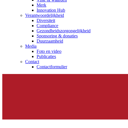
Merk
Op een fijne plek goede nierzorg krijgen.
Innovation Hub
Verantwoordelijkheid
Diversiteit
Compliance
Gezondheidszorgongelijkheid​
Sponsoring & donaties
Duurzaamheid
Media
Foto en video
Publicaties
Contact
Contactformulier