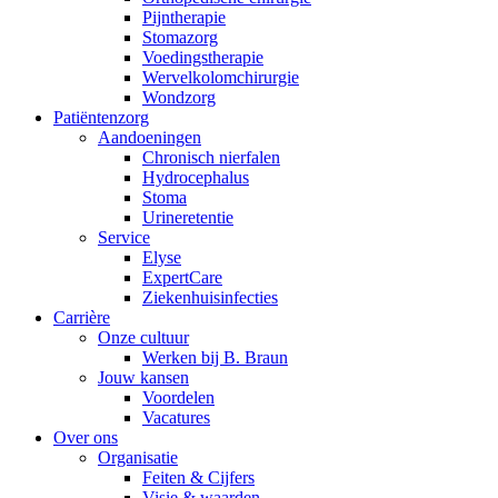
Pijntherapie
Stomazorg
Voedingstherapie
Wervelkolomchirurgie
Wondzorg
Patiëntenzorg
Aandoeningen
Chronisch nierfalen
​​Hydrocephalus
Stoma
Urineretentie
Service
Elyse
ExpertCare
Ziekenhuisinfecties
Carrière
Onze cultuur
Werken bij B. Braun
Jouw kansen
Voordelen
Vacatures
Over ons
Organisatie
Feiten & Cijfers
Elyse
Visie & waarden