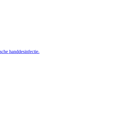
sche handdesinfectie.
d een functie die bij je past!