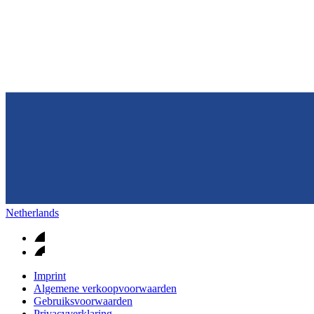
Netherlands
Imprint
Algemene verkoopvoorwaarden
Gebruiksvoorwaarden
Privacyverklaring