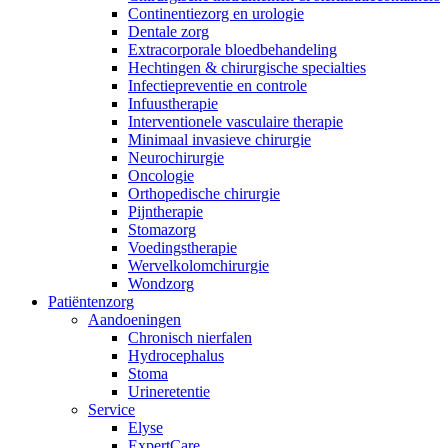
Continentiezorg en urologie
Dentale zorg
Extracorporale bloedbehandeling
Hechtingen & chirurgische specialties
Infectiepreventie en controle
Infuustherapie
Interventionele vasculaire therapie
Minimaal invasieve chirurgie
Neurochirurgie
Oncologie
Orthopedische chirurgie
Pijntherapie
Stomazorg
Voedingstherapie
Wervelkolomchirurgie
Wondzorg
Patiëntenzorg
Aandoeningen
Chronisch nierfalen
​​Hydrocephalus
Stoma
Urineretentie
Service
Elyse
ExpertCare