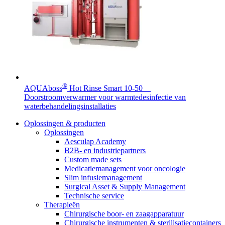
Contact
®
AQUAboss
Hot Rinse Smart 10-50
Doorstroomverwarmer voor warmtedesinfectie van
waterbehandelingsinstallaties
Oplossingen & producten
Oplossingen
Productassortiment
Contact
Aesculap Academy
B2B- en industriepartners
Elyse
Vind het product dat je zoekt. Bekijk hier het complete
Heb je een vraag? Neem contact met ons op.
Custom made sets
productassortiment.
Medicatiemanagement voor oncologie
Op een fijne plek goede nierzorg krijgen.
Slim infusiemanagement
Surgical Asset & Supply Management
Technische service
Therapieën
Chirurgische boor- en zaagapparatuur
Chirurgische instrumenten & sterilisatiecontainers