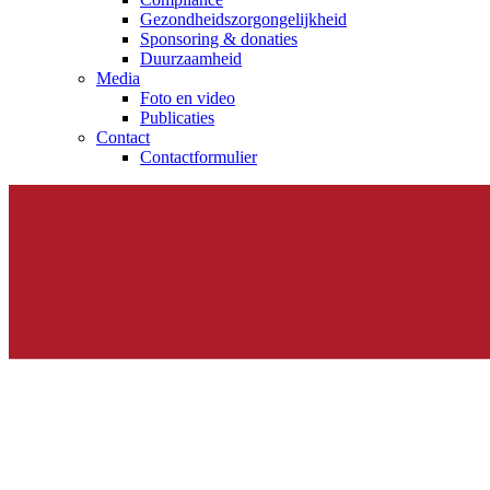
Gezondheidszorgongelijkheid​
Sponsoring & donaties
Duurzaamheid
Media
Foto en video
Publicaties
Contact
Contactformulier