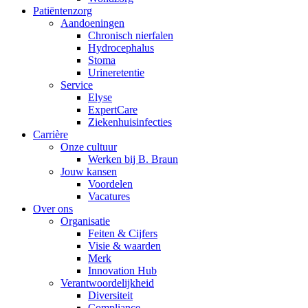
Patiëntenzorg
Aandoeningen
Chronisch nierfalen
​​Hydrocephalus
Stoma
Urineretentie
Service
Elyse
ExpertCare
Ziekenhuisinfecties
Carrière
Onze cultuur
Werken bij B. Braun
Jouw kansen
Voordelen
Vacatures
Over ons
Organisatie
Feiten & Cijfers
Visie & waarden
Merk
Innovation Hub
Verantwoordelijkheid
Diversiteit
Compliance