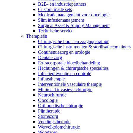
Contact
B2B- en industriepartners
Custom made sets
Medicatiemanagement voor oncologie
Slim infusiemanagement
Surgical Asset & Supply Management
Technische service
Therapieën
Chirurgische boor- en zaagapparatuur
Chirurgische instrumenten & sterilisatiecontainers
Continentiezorg en urologie
Dentale zorg
Extracorporale bloedbehandeling
Hechtingen & chirurgische specialties
Infectiepreventie en controle
Infuustherapie
Productassortiment
Contact
Interventionele vasculaire therapie
Elyse
Vind het product dat je zoekt. Bekijk hier het complete
Minimaal invasieve chirurgie
Heb je een vraag? Neem contact met ons op.
productassortiment.
Neurochirurgie
Oncologie
Op een fijne plek goede nierzorg krijgen.
Orthopedische chirurgie
Pijntherapie
Stomazorg
Voedingstherapie
Wervelkolomchirurgie
Wondzorg