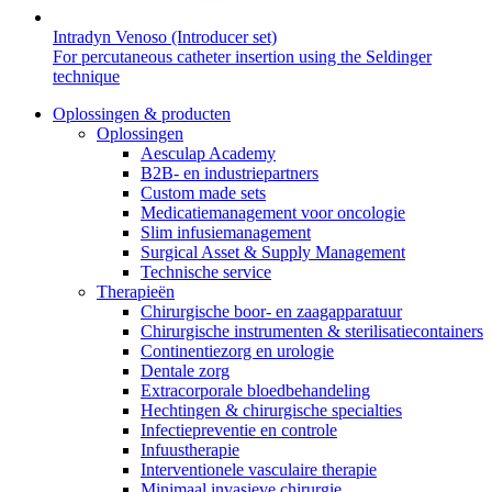
Intradyn Venoso (Introducer set)
For percutaneous catheter insertion using the Seldinger
technique
Oplossingen & producten
Oplossingen
Aesculap Academy
B2B- en industriepartners
Custom made sets
Medicatiemanagement voor oncologie
Slim infusiemanagement
Surgical Asset & Supply Management
Technische service
Therapieën
Chirurgische boor- en zaagapparatuur
Chirurgische instrumenten & sterilisatiecontainers
Continentiezorg en urologie
Dentale zorg
Extracorporale bloedbehandeling
Hechtingen & chirurgische specialties
Infectiepreventie en controle
Infuustherapie
Interventionele vasculaire therapie
Minimaal invasieve chirurgie