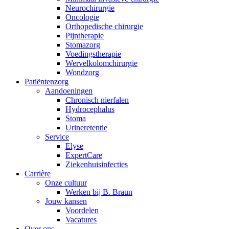
Neurochirurgie
Oncologie
Orthopedische chirurgie
Pijntherapie
Stomazorg
Voedingstherapie
Wervelkolomchirurgie
Wondzorg
Patiëntenzorg
Aandoeningen
Chronisch nierfalen
​​Hydrocephalus
Stoma
Urineretentie
Service
Elyse
ExpertCare
Ziekenhuisinfecties
Carrière
Onze cultuur
Werken bij B. Braun
Jouw kansen
Voordelen
Vacatures
Over ons