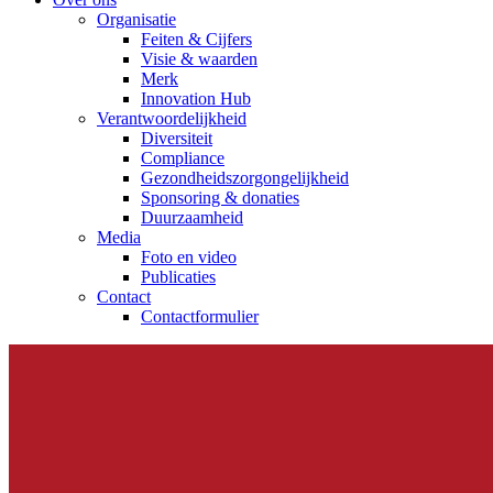
Organisatie
Feiten & Cijfers
Visie & waarden
Merk
Innovation Hub
Verantwoordelijkheid
Diversiteit
Compliance
Gezondheidszorgongelijkheid​
Sponsoring & donaties
Duurzaamheid
Media
Foto en video
Publicaties
Contact
Contactformulier