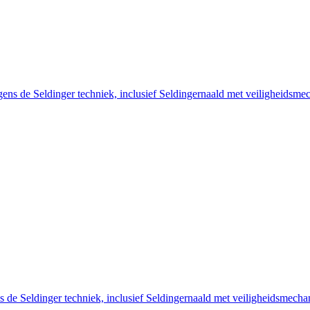
ens de Seldinger techniek, inclusief Seldingernaald met veiligheidsmec
s de Seldinger techniek, inclusief Seldingernaald met veiligheidsmechan